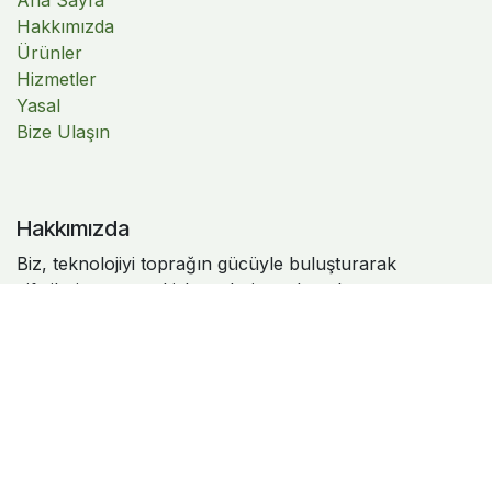
Ana Sayfa
Hakkımızda
Ürünler
Hizmetler
Yasal
Bize Ulaşın
Hakkımızda
Biz, teknolojiyi toprağın gücüyle buluşturarak
çiftçilerin, tarımsal işletmelerin ve kırsal yaşamın
geleceğini iyileştirmeye inanan tutkulu bir ekibiz.
Tabit olarak, tarımın günlük sorunlarına yenilikçi,
erişilebilir ve sahada karşılığı olan dijital çözümler
geliştiriyoruz.
Ürünlerimiz; verimliliğini artırmak, kaynaklarını daha
doğru yönetmek, kararlarını veriyle güçlendirmek ve