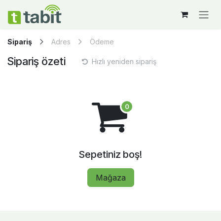
İçereği Atla
Sipariş
Adres
Ödeme
Sipariş özeti
Hızlı yeniden sipariş
Sepetiniz boş!
Mağaza